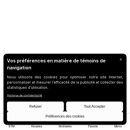
STM
Horaires
Itinéraires
Favoris
Menu