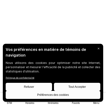
STM
Horaires
Itinéraires
Favoris
Menu