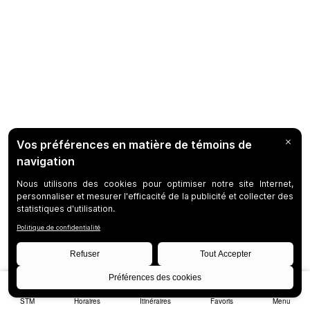
STM
Horaires
Itinéraires
Favoris
Menu