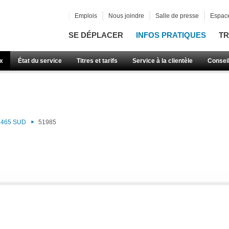
Emplois
Nous joindre
Salle de presse
Espace
SE DÉPLACER
INFOS PRATIQUES
TR
x
État du service
Titres et tarifs
Service à la clientèle
Consei
465 SUD
51985