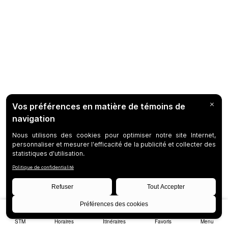
STM
Horaires
Itinéraires
Favoris
Menu