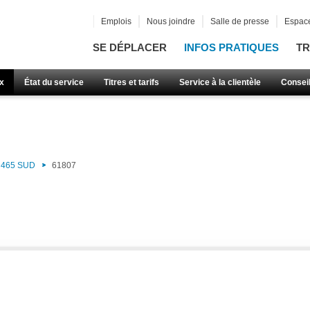
Emplois
Nous joindre
Salle de presse
Espace
SE DÉPLACER
INFOS PRATIQUES
TR
x
État du service
Titres et tarifs
Service à la clientèle
Consei
465 SUD
61807