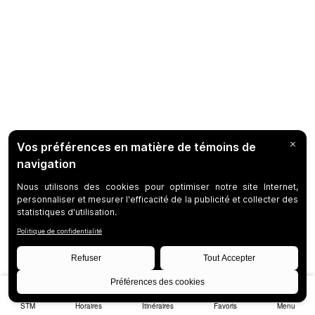
STM
Horaires
Itinéraires
Favoris
Menu