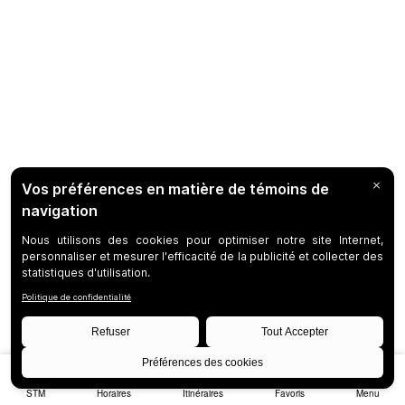
STM
Horaires
Itinéraires
Favoris
Menu