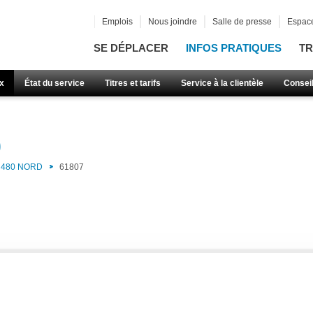
Emplois
Nous joindre
Salle de presse
Espace
SE DÉPLACER
INFOS PRATIQUES
TR
x
État du service
Titres et tarifs
Service à la clientèle
Consei
)
480 NORD
61807