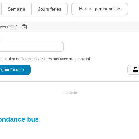
Horaire personnalisé
Semaine
Jours fériés
cessibilité
 :
her seulement les passages des bus avec rampe avant
à jour l'horaire
ondance bus