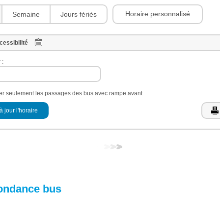
Horaire personnalisé
Semaine
Jours fériés
cessibilité
 :
her seulement les passages des bus avec rampe avant
à jour l'horaire
ondance bus