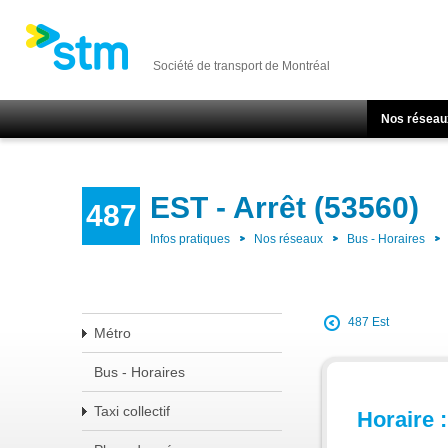
Société de transport de Montréal
Nos réseau
EST - Arrêt (53560)
487
Infos pratiques
Nos réseaux
Bus - Horaires
487 Est
Métro
Bus - Horaires
Taxi collectif
Horaire :