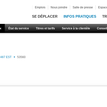
Emplois
Nous joindre
Salle de presse
Espace
SE DÉPLACER
INFOS PRATIQUES
TR
x
État du service
Titres et tarifs
Service à la clientèle
Consei
487 EST
53560