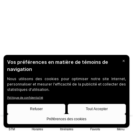
STM
Horaires
Itinéraires
Favoris
Menu