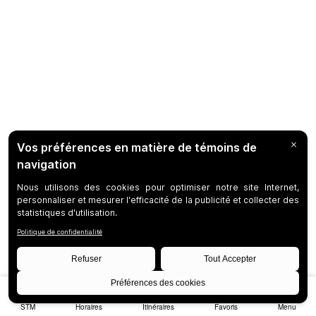
STM
Horaires
Itinéraires
Favoris
Menu