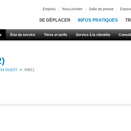
Emplois
Nous joindre
Salle de presse
Espace
SE DÉPLACER
INFOS PRATIQUES
TR
x
État du service
Titres et tarifs
Service à la clientèle
Consei
2)
54 OUEST
50812