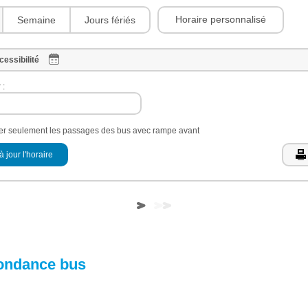
Horaire personnalisé
Semaine
Jours fériés
cessibilité
 :
her seulement les passages des bus avec rampe avant
à jour l'horaire
ondance bus