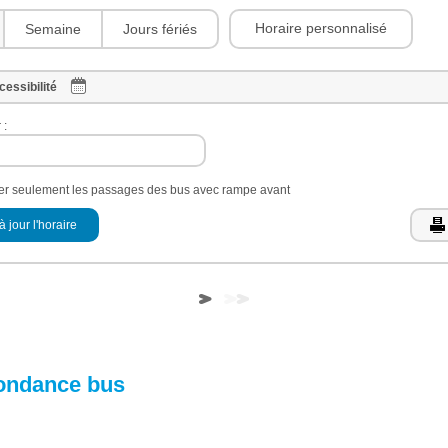
Horaire personnalisé
Semaine
Jours fériés
cessibilité
 :
her seulement les passages des bus avec rampe avant
à jour l'horaire
ondance bus