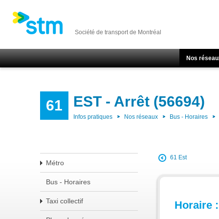
Société de transport de Montréal
Nos réseau
EST - Arrêt (56694)
61
Infos pratiques
Nos réseaux
Bus - Horaires
61 Est
Métro
Bus - Horaires
Taxi collectif
Horaire :