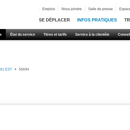
Emplois
Nous joindre
Salle de presse
Espace
SE DÉPLACER
INFOS PRATIQUES
TR
x
État du service
Titres et tarifs
Service à la clientèle
Consei
61 EST
56694