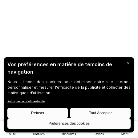
STM
Horaires
Itinéraires
Favoris
Menu