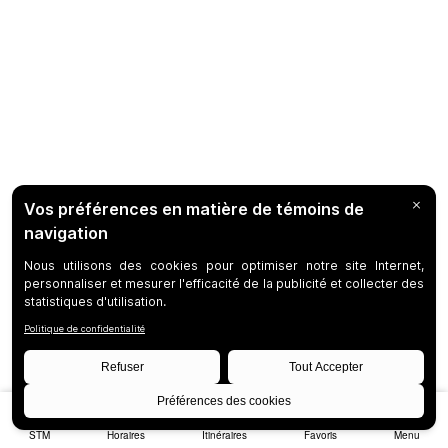
STM
Horaires
Itinéraires
Favoris
Menu