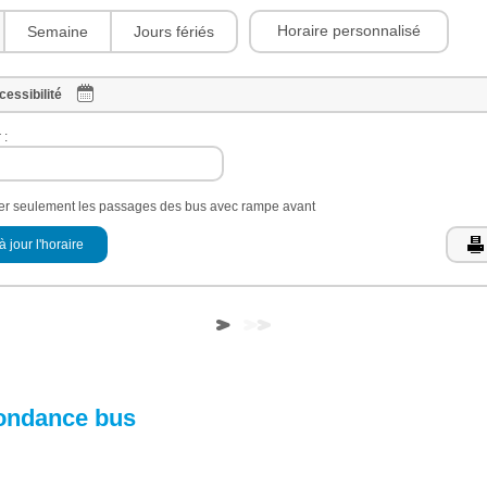
Horaire personnalisé
Semaine
Jours fériés
cessibilité
 :
her seulement les passages des bus avec rampe avant
à jour l'horaire
ondance bus