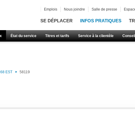
Emplois
Nous joindre
Salle de presse
Espace
SE DÉPLACER
INFOS PRATIQUES
TR
x
État du service
Titres et tarifs
Service à la clientèle
Consei
68 EST
58119