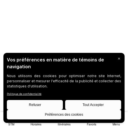
STM
Horaires
Itinéraires
Favoris
Menu