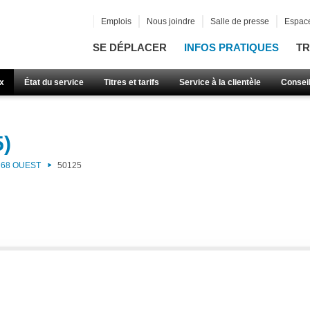
Emplois
Nous joindre
Salle de presse
Espace
SE DÉPLACER
INFOS PRATIQUES
TR
x
État du service
Titres et tarifs
Service à la clientèle
Consei
5)
68 OUEST
50125