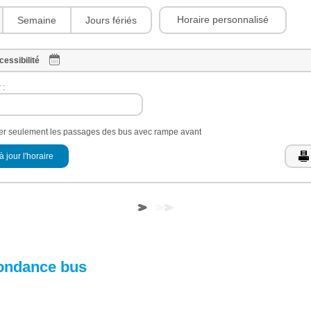
Horaire personnalisé
Semaine
Jours fériés
cessibilité
 :
her seulement les passages des bus avec rampe avant
à jour l'horaire
ondance bus