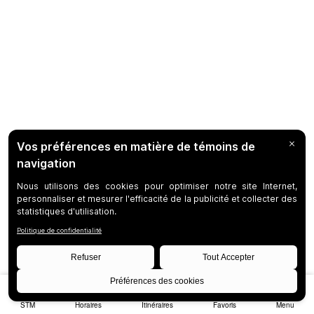
STM
Horaires
Itinéraires
Favoris
Menu