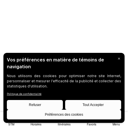
STM
Horaires
Itinéraires
Favoris
Menu