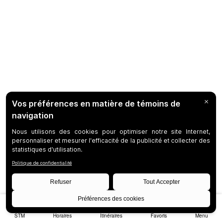
STM
Horaires
Itinéraires
Favoris
Menu