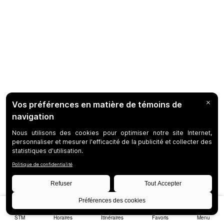
STM
Horaires
Itinéraires
Favoris
Menu