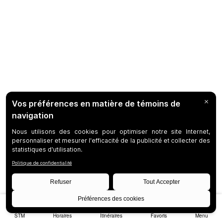
STM
Horaires
Itinéraires
Favoris
Menu