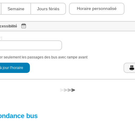
Horaire personnalisé
Semaine
Jours fériés
cessibilité
 :
her seulement les passages des bus avec rampe avant
à jour l'horaire
ondance bus