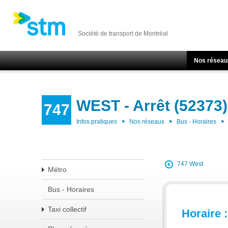
Société de transport de Montréal
Nos réseau
WEST - Arrêt (52373)
747
Infos pratiques
Nos réseaux
Bus - Horaires
747 West
Métro
Bus - Horaires
Taxi collectif
Horaire :