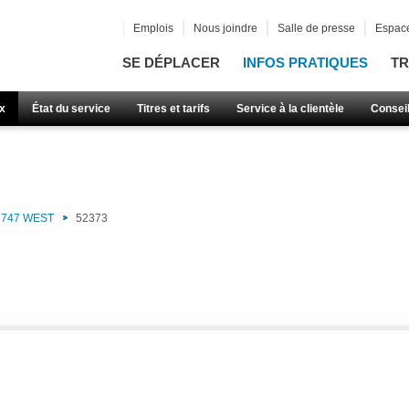
Emplois
Nous joindre
Salle de presse
Espace
SE DÉPLACER
INFOS PRATIQUES
TR
x
État du service
Titres et tarifs
Service à la clientèle
Consei
747 WEST
52373