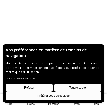
STM
Horaires
Itinéraires
Favoris
Menu