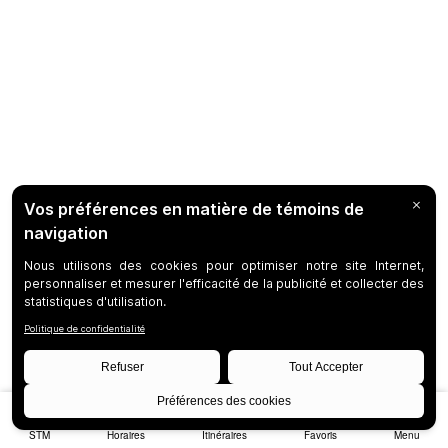
STM
Horaires
Itinéraires
Favoris
Menu