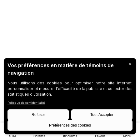
STM
Horaires
Itinéraires
Favoris
Menu