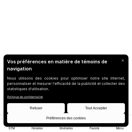
STM
Horaires
Itinéraires
Favoris
Menu