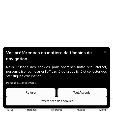
STM
Horaires
Itinéraires
Favoris
Menu