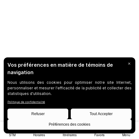
STM
Horaires
Itinéraires
Favoris
Menu