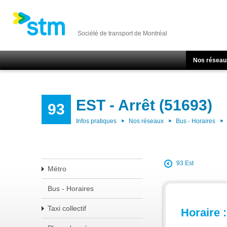
Société de transport de Montréal
Nos réseau
EST - Arrêt (51693)
93
Infos pratiques
Nos réseaux
Bus - Horaires
93 Est
Métro
Bus - Horaires
Taxi collectif
Horaire :