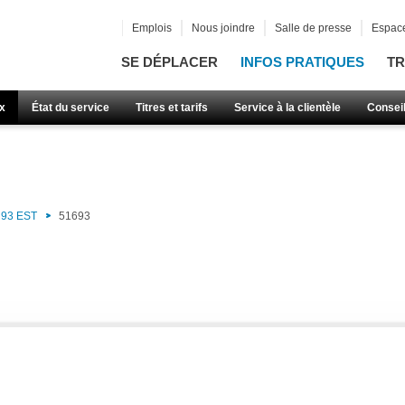
Emplois
Nous joindre
Salle de presse
Espace
SE DÉPLACER
INFOS PRATIQUES
TR
x
État du service
Titres et tarifs
Service à la clientèle
Consei
93 EST
51693