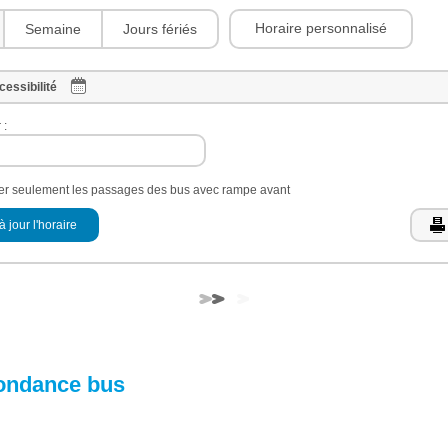
Horaire personnalisé
Semaine
Jours fériés
cessibilité
 :
her seulement les passages des bus avec rampe avant
à jour l'horaire
ondance bus