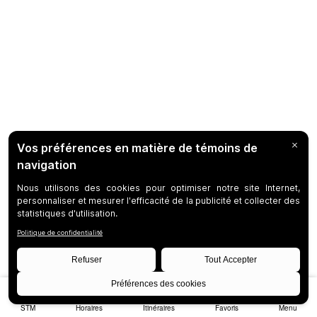
STM
Horaires
Itinéraires
Favoris
Menu