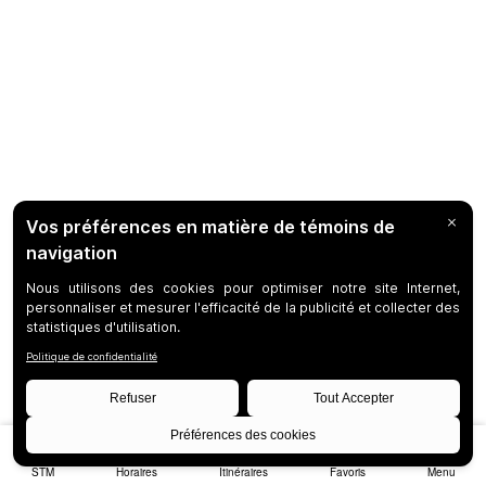
STM
Horaires
Itinéraires
Favoris
Menu