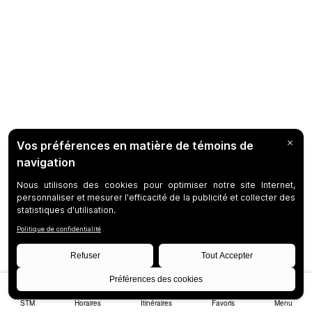
STM
Horaires
Itinéraires
Favoris
Menu