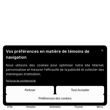
STM
Horaires
Itinéraires
Favoris
Menu