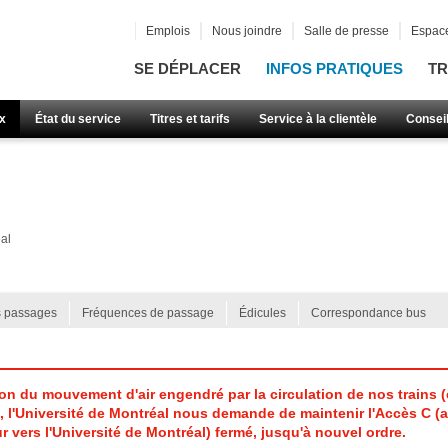
Emplois
Nous joindre
Salle de presse
Espace
SE DÉPLACER
INFOS PRATIQUES
TR
x
État du service
Titres et tarifs
Service à la clientèle
Consei
al
s passages
Fréquences de passage
Édicules
Correspondance bus
on du mouvement d'air engendré par la circulation de nos trains (
, l'Université de Montréal nous demande de maintenir l'Accès C (
ur vers l'Université de Montréal) fermé, jusqu'à nouvel ordre.