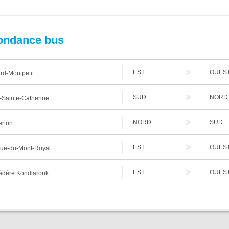
ondance bus
EST
OUES
d-Montpetit
SUD
NORD
Sainte-Catherine
NORD
SUD
erton
EST
OUES
ue-du-Mont-Royal
EST
OUES
édère Kondiaronk