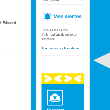
l. Édouard-
Recevez les alertes
d'interruptions du métro en
temps réel.
Abonnez-vous à Mes alertes.