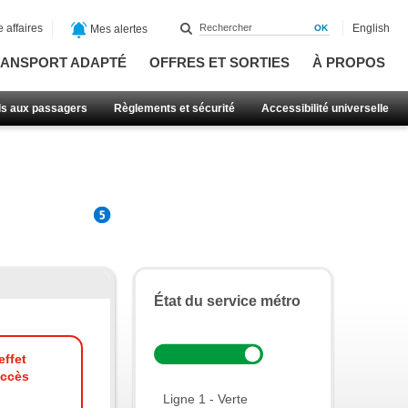
 affaires
English
Mes alertes
ANSPORT ADAPTÉ
OFFRES ET SORTIES
À PROPOS
ls aux passagers
Règlements et sécurité
Accessibilité universelle
État du service métro
effet
accès
Ligne 1 - Verte