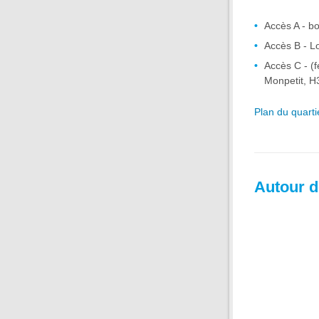
Accès A - b
Accès B - Lo
Accès C - (
Monpetit, H3
Plan du quarti
Autour de