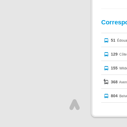
Corresp
51
Édouar
129
Côte-
155
Wild
368
Aven
804
Belv