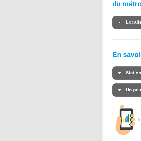
du métr
Localis
En savoir
Statio
Un peu 
R