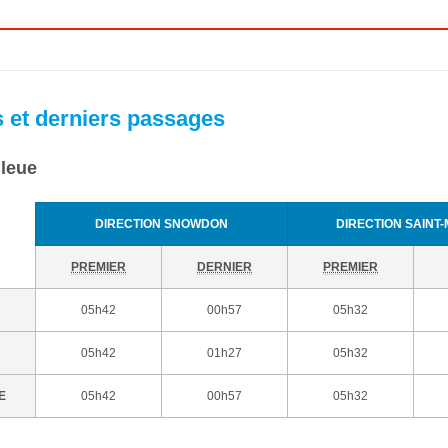
 et derniers passages
Bleue
DIRECTION SNOWDON
DIRECTION SAINT-
PREMIER
DERNIER
PREMIER
05h42
00h57
05h32
05h42
01h27
05h32
E
05h42
00h57
05h32