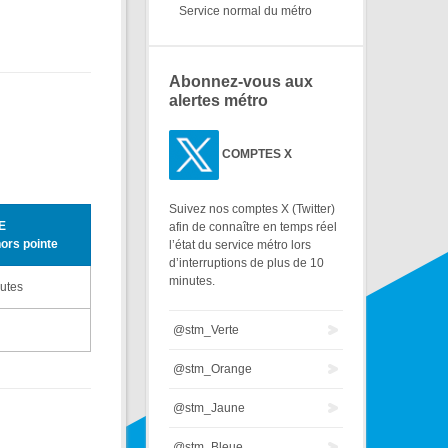
Service normal du métro
Abonnez-vous aux
alertes métro
COMPTES X
Suivez nos comptes X (Twitter)
E
afin de connaître en temps réel
hors pointe
l’état du service métro lors
d’interruptions de plus de 10
minutes.
nutes
@stm_Verte
@stm_Orange
@stm_Jaune
@stm_Bleue