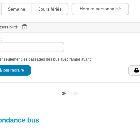
Horaire personnalisé
Semaine
Jours fériés
cessibilité
 :
her seulement les passages des bus avec rampe avant
à jour l'horaire
ondance bus