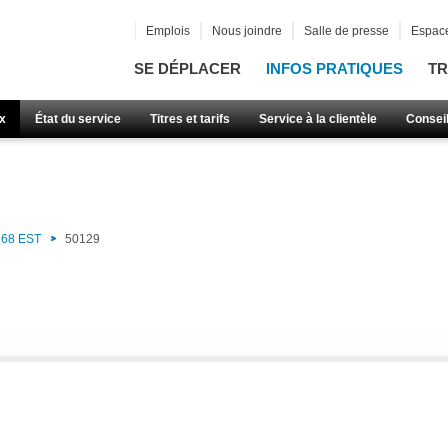
Emplois
Nous joindre
Salle de presse
Espace
SE DÉPLACER
INFOS PRATIQUES
TR
x
État du service
Titres et tarifs
Service à la clientèle
Consei
68 EST
50129