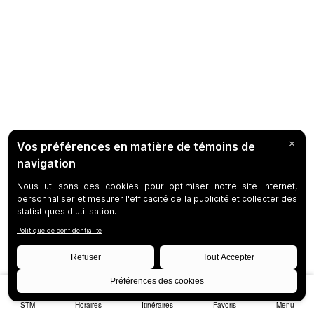
STM
Horaires
Itinéraires
Favoris
Menu