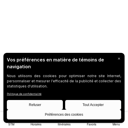
STM
Horaires
Itinéraires
Favoris
Menu