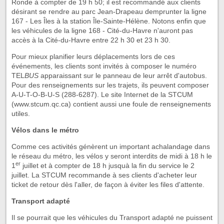
Ronde à compter de 19 h 50; il est recommandé aux clients
désirant se rendre au parc Jean-Drapeau demprunter la ligne
167 - Les Îles à la station Île-Sainte-Hélène. Notons enfin que
les véhicules de la ligne 168 - Cité-du-Havre n'auront pas
accès à la Cité-du-Havre entre 22 h 30 et 23 h 30.
Pour mieux planifier leurs déplacements lors de ces
événements, les clients sont invités à composer le numéro
TEL
BUS
apparaissant sur le panneau de leur arrêt d'autobus.
Pour des renseignements sur les trajets, ils peuvent composer
A-U-T-O-B-U-S (288-6287). Le site Internet de la STCUM
(www.stcum.qc.ca) contient aussi une foule de renseignements
utiles.
Vélos dans le métro
Comme ces activités génèrent un important achalandage dans
le réseau du métro, les vélos y seront interdits de midi à 18 h le
er
1
juillet et à compter de 18 h jusquà la fin du service le 2
juillet. La STCUM recommande à ses clients d'acheter leur
ticket de retour dès l'aller, de façon à éviter les files d'attente.
Transport adapté
Il se pourrait que les véhicules du Transport adapté ne puissent