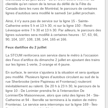
clientèle qu'en raison de la tenue du défilé de la Fête du
Canada dans les rues de Montréal, le parcours de certaines
lignes d'autobus sera modifié le samedi 1
er
juillet prochain.
Ainsi, il n'y aura pas de service sur la ligne 15 - Sainte-
Catherine entre 5 h et 13 h 30, ni sur la ligne 150 - René-
Lévesque entre 7 h 30 et 13 h 30. Par ailleurs, le parcours des
lignes suivantes sera modifié à certaines heures : 57, 63, 66,
90, 104, 107, 108, 138, 144, 165 et 166.
Feux dartifice du 2 juillet
La STCUM renforcera son service dans le métro à l'occasion
des Feux d'artifice du dimanche 2 juillet en ajoutant des trains
sur les lignes 1-verte, 2-orange et 4-jaune.
En surface, le service s'ajustera à la situation et sera quelque
peu modifié. Plusieurs lignes d'autobus circulant au sud de la
rue Sherbrooke (entre Papineau et Frontenac) rouleront
inévitablement au ralenti. De 20 h à 23 h 30, le parcours de la
ligne 10 - De Lorimier prendra fin à l'intersection De
Lorimier/De Maisonneuve, alors que celui des lignes 34 - Ste-
Catherine et 94 - Iberville se terminera à la station de métro
Frontenac. Le service sera interrompu sur la ligne 169 - Îles-