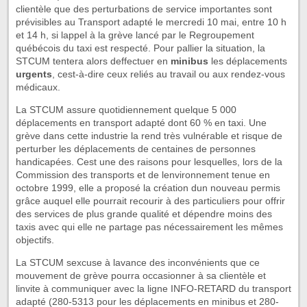
clientèle que des perturbations de service importantes sont
prévisibles au Transport adapté le mercredi 10 mai, entre 10 h
et 14 h, si lappel à la grève lancé par le Regroupement
québécois du taxi est respecté. Pour pallier la situation, la
STCUM tentera alors deffectuer en
minibus
les déplacements
urgents
, cest-à-dire ceux reliés au travail ou aux rendez-vous
médicaux.
La STCUM assure quotidiennement quelque 5 000
déplacements en transport adapté dont 60 % en taxi. Une
grève dans cette industrie la rend très vulnérable et risque de
perturber les déplacements de centaines de personnes
handicapées. Cest une des raisons pour lesquelles, lors de la
Commission des transports et de lenvironnement tenue en
octobre 1999, elle a proposé la création dun nouveau permis
grâce auquel elle pourrait recourir à des particuliers pour offrir
des services de plus grande qualité et dépendre moins des
taxis avec qui elle ne partage pas nécessairement les mêmes
objectifs.
La STCUM sexcuse à lavance des inconvénients que ce
mouvement de grève pourra occasionner à sa clientèle et
linvite à communiquer avec la ligne INFO-RETARD du transport
adapté (280-5313 pour les déplacements en minibus et 280-