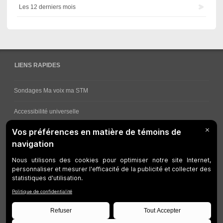
Les 12 derniers mois
LIENS RAPIDES
Sondages Ma voix ma STM
Accessibilité universelle
Comment obtenir vos horaires de bus
Service à la clientèle
Travaux en cours
Réseau bus
Réseau métro
Notes juridiques
Gestion des témoins
Développeurs
Accessibilité Web
Plan du site