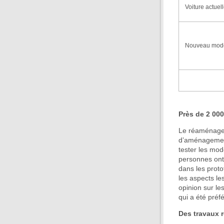
Voiture actuel
Nouveau mod
Près de 2 00
Le réaménagem
d’aménagement 
tester les modè
personnes ont 
dans les protot
les aspects le
opinion sur le
qui a été préfé
Des travaux r