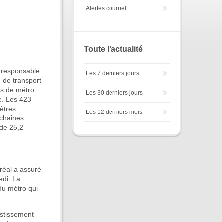
Alertes courriel
Toute l'actualité
e responsable
Les 7 derniers jours
é de transport
es de métro
Les 30 derniers jours
e. Les 423
mètres
Les 12 derniers mois
ochaines
 de 25,2
réal a assuré
edi. La
du métro qui
estissement