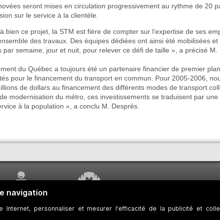
ovées seront mises en circulation progressivement au rythme de 20 pa
on sur le service à la clientèle.
 bien ce projet, la STM est fière de compter sur l’expertise de ses em
l’ensemble des travaux. Des équipes dédiées ont ainsi été mobilisées et
s par semaine, jour et nuit, pour relever ce défi de taille », a précisé M
ment du Québec a toujours été un partenaire financier de premier pla
ités pour le financement du transport en commun. Pour 2005-2006, no
llions de dollars au financement des différents modes de transport col
 de modernisation du métro, ces investissements se traduisent par une
service à la population », a conclu M. Després.
SERVICE À LA
TRAVAUX EN COURS
CLIENTÈLE