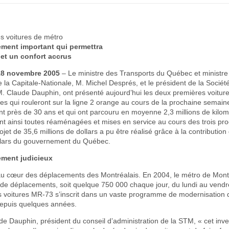
s voitures de métro
ement important qui permettra
et un confort accrus
 18 novembre 2005
– Le ministre des Transports du Québec et ministr
e la Capitale-Nationale, M. Michel Després, et le président de la Sociét
M. Claude Dauphin, ont présenté aujourd’hui les deux premières voitur
s qui rouleront sur la ligne 2 orange au cours de la prochaine semain
ont près de 30 ans et qui ont parcouru en moyenne 2,3 millions de kilo
nt ainsi toutes réaménagées et mises en service au cours des trois pr
jet de 35,6 millions de dollars a pu être réalisé grâce à la contribution
ollars du gouvernement du Québec.
ement judicieux
au cœur des déplacements des Montréalais. En 2004, le métro de Mont
 de déplacements, soit quelque 750 000 chaque jour, du lundi au vendr
s voitures MR-73 s’inscrit dans un vaste programme de modernisation 
depuis quelques années.
e Dauphin, président du conseil d’administration de la STM, « cet inv