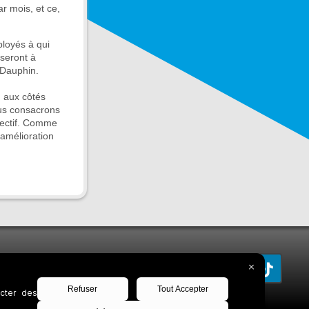
r mois, et ce,
ployés à qui
 seront à
. Dauphin.
n aux côtés
us consacrons
lectif. Comme
 amélioration