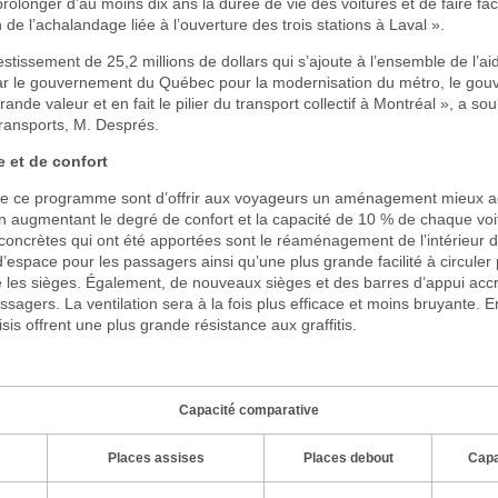
rolonger d’au moins dix ans la durée de vie des voitures et de faire fa
 de l’achalandage liée à l’ouverture des trois stations à Laval ».
estissement de 25,2 millions de dollars qui s’ajoute à l’ensemble de l’ai
ar le gouvernement du Québec pour la modernisation du métro, le go
ande valeur et en fait le pilier du transport collectif à Montréal », a sou
ransports, M. Després.
 et de confort
 de ce programme sont d’offrir aux voyageurs un aménagement mieux a
n augmentant le degré de confort et la capacité de 10 % de chaque voi
concrètes qui ont été apportées sont le réaménagement de l’intérieur d
 d’espace pour les passagers ainsi qu’une plus grande facilité à circuler
e les sièges. Également, de nouveaux sièges et des barres d’appui accro
ssagers. La ventilation sera à la fois plus efficace et moins bruyante. En
sis offrent une plus grande résistance aux graffitis.
Capacité comparative
Places assises
Places debout
Capa