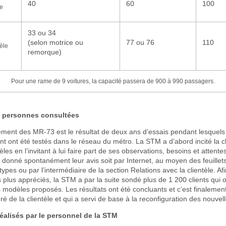
40
60
100
le
33 ou 34
(selon motrice ou
77 ou 76
110
èle
remorque)
Pour une rame de 9 voitures, la capacité passera de 900 à 990 passagers.
0 personnes consultées
ent des MR-73 est le résultat de deux ans d’essais pendant lesquels 
ont été testés dans le réseau du métro. La STM a d’abord incité la cl
les en l’invitant à lui faire part de ses observations, besoins et attent
donné spontanément leur avis soit par Internet, au moyen des feuillets
ypes ou par l’intermédiaire de la section Relations avec la clientèle. Afi
s plus appréciés, la STM a par la suite sondé plus de 1 200 clients qui 
s modèles proposés. Les résultats ont été concluants et c’est finalemen
ré de la clientèle et qui a servi de base à la reconfiguration des nouvell
éalisés par le personnel de la STM