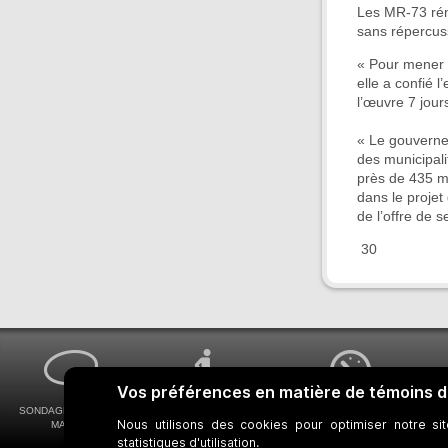
Les MR-73 rén
sans répercussi
« Pour mener à
elle a confié 
l’œuvre 7 jour
« Le gouverne
des municipal
près de 435 mi
dans le projet
de l’offre de 
 30 
SONDAGES MA VOIX
ACCESSIBILITÉ
COMMENT OBTENIR
MA STM
UNIVERSELLE
VOS HORAIRES DE BUS