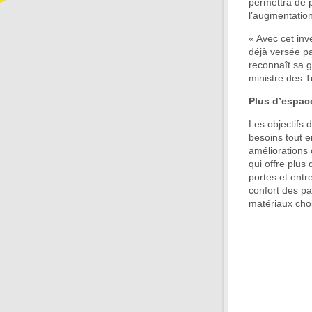
permettra de p
l’augmentation
« Avec cet inv
déjà versée p
reconnaît sa gr
ministre des T
Plus d’espace
Les objectifs
besoins tout e
améliorations 
qui offre plus
portes et entr
confort des pa
matériaux choi