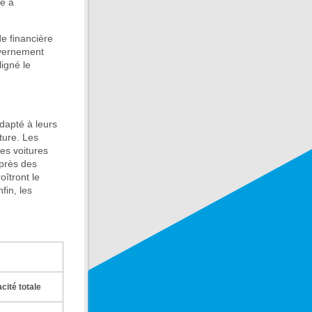
ce à
de financière
uvernement
ligné le
dapté à leurs
ture. Les
es voitures
 près des
îtront le
fin, les
cité totale