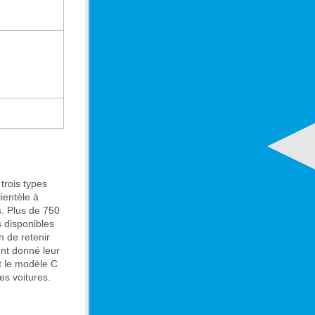
trois types
ientèle à
es. Plus de 750
 disponibles
n de retenir
ont donné leur
t le modèle C
es voitures.