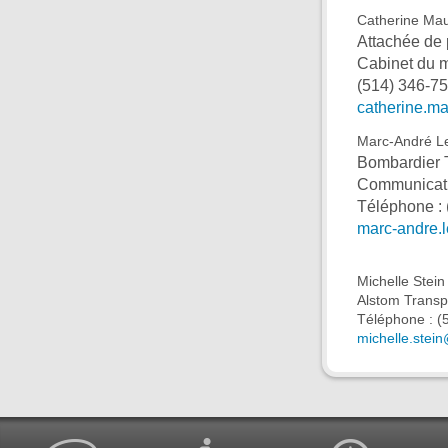
Catherine Mau
Attachée de
Cabinet du m
(514) 346-7
catherine.ma
Marc-André L
Bombardier 
Communicati
Téléphone :
marc-andre.
Michelle Stein
Alstom Transp
Téléphone : (
michelle.stei