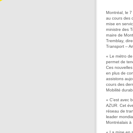
Montréal, le 7
au cours des d
mise en servic
ministre des Tr
maire de Montr
Tremblay, dir
Transport – A
« Le métro de M
permet de tend
Ces nouvelles
en plus de con
assistons aujou
cours des der
Mobilité durabl
« C’est avec b
AZUR. Cet évén
réseau de tran
leader mondial
Montréalais à
« La mise en s