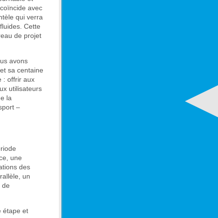
 coïncide avec
tèle qui verra
luides. Cette
reau de projet
nous avons
et sa centaine
: offrir aux
x utilisateurs
e la
sport –
ériode
ice, une
ations des
rallèle, un
s de
e étape et