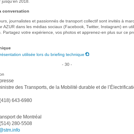
er jusqu’en 2018.
la conversation
eurs, journalistes et passionnés de transport collectif sont invités à mar
ur AZUR dans les médias sociaux (Facebook, Twitter, Instagram) en util
 Partagez votre expérience, vos photos et apprenez-en plus sur ce pr
hnique
résentation utilisée lors du briefing technique
- 30 -
on
 presse
nistre des Transports, de la Mobilité durable et de l’Électrificat
 (418) 643-6980
ransport de Montréal
 (514) 280-5508
@stm.info