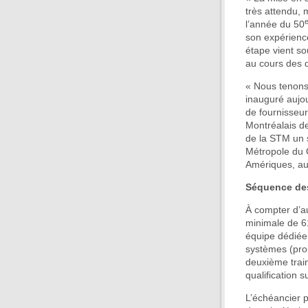
très attendu,
l’année du 50
son expérience
étape vient so
au cours des 
« Nous tenons 
inauguré aujo
de fournisseurs
Montréalais de
de la STM un s
Métropole du 
Amériques, a
Séquence de
À compter d’au
minimale de 61
équipe dédiée
systèmes (propu
deuxième train
qualification s
L’échéancier p