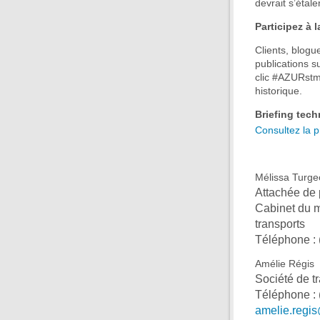
devrait s’étal
Participez à 
Clients, blogu
publications s
clic #AZURstm.
historique.
Briefing tec
Consultez la p
Mélissa Turge
Attachée de
Cabinet du mi
transports
Téléphone :
Amélie Régis
Société de t
Téléphone :
amelie.regis