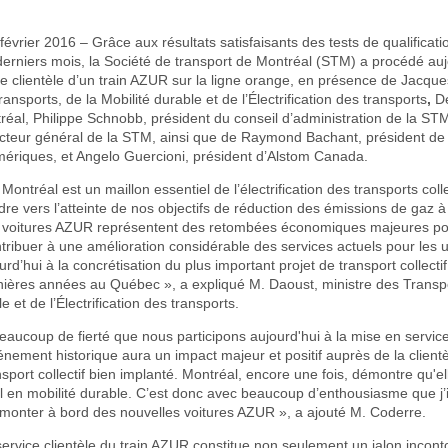
 février 2016 – Grâce aux résultats satisfaisants des tests de qualificati
erniers mois, la Société de transport de Montréal (STM) a procédé aujo
e clientèle d’un train AZUR sur la ligne orange, en présence de Jacqu
ansports, de la Mobilité durable et de l’Électrification des transports
,
De
éal, Philippe Schnobb, président du conseil d’administration de la ST
ecteur général de la STM, ainsi que de Raymond Bachant, président d
mériques, et Angelo Guercioni, président d’Alstom Canada.
ontréal est un maillon essentiel de l’électrification des transports colle
re vers l’atteinte de nos objectifs de réduction des émissions de gaz à 
 voitures AZUR représentent des retombées économiques majeures po
tribuer à une amélioration considérable des services actuels pour les
rd’hui à la concrétisation du plus important projet de transport collectif
nières années au Québec », a expliqué M. Daoust, ministre des Transpo
e et de l’Électrification des transports.
eaucoup de fierté que nous participons aujourd'hui à la mise en servic
ement historique aura un impact majeur et positif auprès de la clientè
sport collectif bien implanté. Montréal, encore une fois, démontre qu'el
 en mobilité durable. C’est donc avec beaucoup d’enthousiasme que j’i
 monter à bord des nouvelles voitures AZUR », a ajouté M. Coderre.
ervice clientèle du train AZUR constitue non seulement un jalon incont