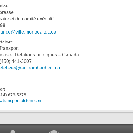
rice
 presse
aire et du comité exécutif
598
urice@ville.montreal.qc.ca
efebvre
Transport
ons et Relations publiques – Canada
 (450) 441-3007
lefebvre@rail.bombardier.com
ort
514) 673-5278
n@transport.alstom.com