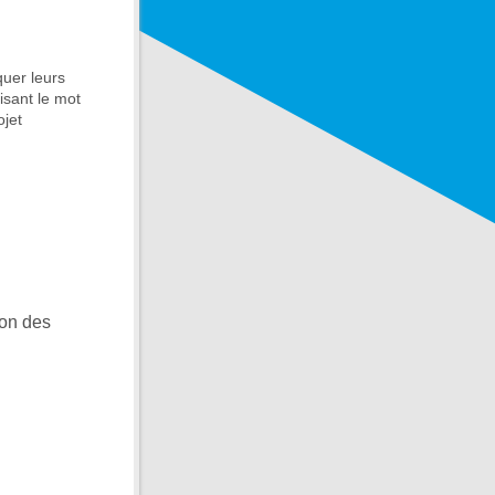
quer leurs
isant le mot
ojet
ion des