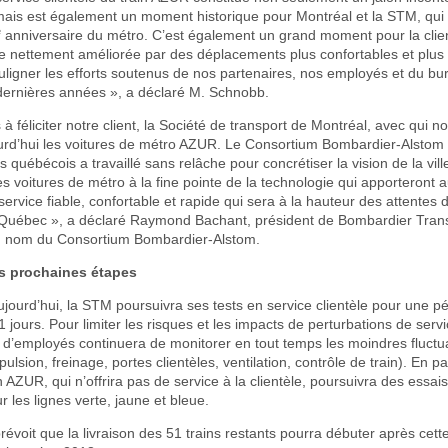
 mais est également un moment historique pour Montréal et la STM, qui
e
anniversaire du métro. C’est également un grand moment pour la clien
 nettement améliorée par des déplacements plus confortables et plus f
uligner les efforts soutenus de nos partenaires, nos employés et du bu
dernières années », a déclaré M. Schnobb.
à féliciter notre client, la Société de transport de Montréal, avec qui 
urd’hui les voitures de métro AZUR. Le Consortium Bombardier-Alstom 
 québécois a travaillé sans relâche pour concrétiser la vision de la ville 
s voitures de métro à la fine pointe de la technologie qui apporteront au
ervice fiable, confortable et rapide qui sera à la hauteur des attentes d
Québec », a déclaré Raymond Bachant, président de Bombardier Tran
u nom du Consortium Bombardier-Alstom.
s prochaines étapes
jourd’hui, la STM poursuivra ses tests en service clientèle pour une p
 jours. Pour limiter les risques et les impacts de perturbations de serv
 d’employés continuera de monitorer en tout temps les moindres fluctu
lsion, freinage, portes clientèles, ventilation, contrôle de train). En pa
 AZUR, qui n’offrira pas de service à la clientèle, poursuivra des essai
ur les lignes verte, jaune et bleue.
révoit que la livraison des 51 trains restants pourra débuter après cett