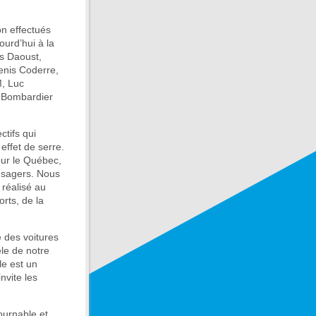
on effectués
urd’hui à la
es Daoust,
nis Coderre,
M, Luc
e Bombardier
ctifs qui
effet de serre.
ur le Québec,
 usagers. Nous
 réalisé au
rts, de la
e des voitures
le de notre
le est un
nvite les
ournable et