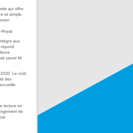
ide qui offre
e et simple.
exion
-Royal.
intègre aux
 répond
lleure
ait savoir M.
 2020. Le coût
ité des
accueille
e lecture en
changement de
par