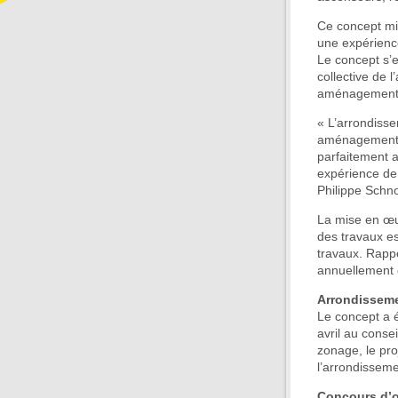
Ce concept mis
une expérience
Le concept s’e
collective de 
aménagements f
« L’arrondisse
aménagements 
parfaitement a
expérience de 
Philippe Schno
La mise en œuv
des travaux es
travaux. Rappe
annuellement e
Arrondisseme
Le concept a é
avril au conse
zonage, le pro
l’arrondisseme
Concours d’œ