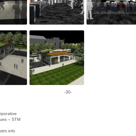
-30-
rporative
iques – STM
stm.info