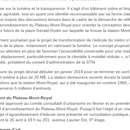
e sur la lumière et la transparence. Il s’agit d’un bâtiment sobre et limp
 agréable, tout en ayant une identité reconnaissable par sa forme clair
st inspiré des discussions tenues dans le cadre de la démarche de réfl
l’arrondissement du Plateau-Mont-Royal pour orienter la conception des
uturs de la place Gérald-Godin sur laquelle se trouve la station Mont
ment souhaitait que le projet de transformation de l’édicule du métro s’
de la place, notamment en valorisant la lumière. Le concept proposé
ux attentes en plus de favoriser l’accessibilité universelle pour une mei
déplacement, particulièrement pour la clientèle à mobilité réduite », a f
bb, président du conseil d’administration de la STM.
re du projet devrait débuter en janvier 2018 pour se terminer en avril
t estimé à plus de 20 M$. La station demeurera ouverte durant la total
lons que la station Mont-Royal, qui a été inaugurée en octobre 1966, 
nviron 5 millions d’entrants.
nt du Plateau-Mont-Royal
té approuvé au comité consultatif d’urbanisme en février et en premièr
il d’arrondissement du Plateau-Mont-Royal. Puisqu’il fait l’objet d’un 
jet d’agrandissement d’édicule sera présenté en consultation publique 
e
nt le 26 avril à 18 h au 201, avenue Laurier Est, 5
étage.
uvre d’art