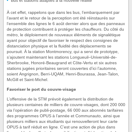
Bus et stations adaptés à la nouvelle réalité
À cet effet, rappelons que dans les bus, l’embarquement par
l’avant et le retour de la perception ont été réinstaurés sur
l’ensemble des lignes le 6 août dernier alors que des panneaux
de protection contribuent à protéger les chauffeurs. Du côté du
métro, le déploiement de nouveaux éléments de signalétique
ayant pour objectif de favoriser le respect des consignes de
distanciation physique et la fluidité des déplacements se
poursuit. À la station Montmorency, qui a servi de prototype,
s’ajoutent maintenant les stations Longueuil–Université-de-
Sherbrooke, Honoré-Beaugrand et Côte-Vertu et six autres
stations jugées prioritaires seront couvertes d’ici l’automne,
soient Angrignon, Berri-UQAM, Henri-Bourassa, Jean-Talon,
McGill et Saint-Michel.
Favoriser le port du couvre-visage
L’offensive de la STM prévoit également la distribution de
plusieurs centaines de milliers de couvre-visages, dont 200 000
via l’opération de publi-postage, 66 000 aux abonnés tarifaires
des programmes OPUS à l’année et Communauto, ainsi que
plusieurs milliers aux étudiants qui renouvelleront leur carte
OPUS à tarif réduit en ligne. C’est une action de plus dans