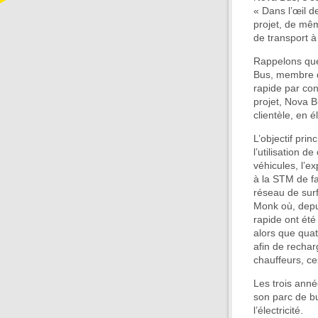
« Dans l’œil 
projet, de mêm
de transport à 
Rappelons que
Bus, membre du
rapide par con
projet, Nova 
clientèle, en é
L’objectif prin
l’utilisation d
véhicules, l’e
à la STM de fa
réseau de surf
Monk où, depui
rapide ont été
alors que quat
afin de recharg
chauffeurs, ce
Les trois anné
son parc de bu
l’électricité.