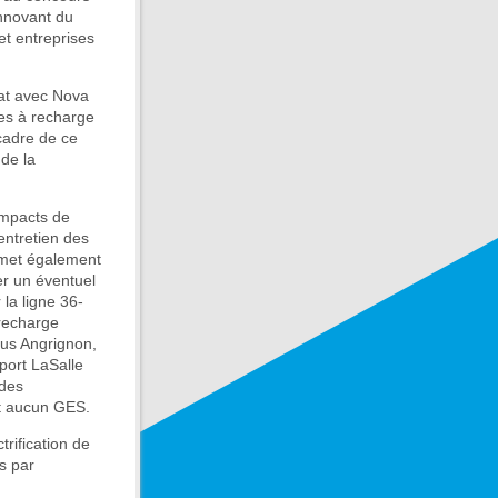
innovant du
et entreprises
iat avec Nova
ues à recharge
 cadre de ce
de la
 impacts de
’entretien des
ermet également
er un éventuel
la ligne 36-
 recharge
inus Angrignon,
port LaSalle
 des
nt aucun GES.
trification de
s par