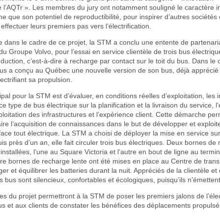
de l’AQTr ». Les membres du jury ont notamment souligné le caractère 
e que son potentiel de reproductibilité, pour inspirer d’autres sociétés 
effectuer leurs premiers pas vers l’électrification.
 dans le cadre de ce projet, la STM a conclu une entente de partenar
 Groupe Volvo, pour l’essai en service clientèle de trois bus électriq
duction, c’est-à-dire à recharge par contact sur le toit du bus. Dans le
Bus a conçu au Québec une nouvelle version de son bus, déjà apprécié 
lectrifiant sa propulsion.
cipal pour la STM est d’évaluer, en conditions réelles d’exploitation, les
e ce type de bus électrique sur la planification et la livraison du service, l
xploitation des infrastructures et l’expérience client. Cette démarche p
ire l’acquisition de connaissances dans le but de développer et exploit
ace tout électrique. La STM a choisi de déployer la mise en service sur 
s près d’un an, elle fait circuler trois bus électriques. Deux bornes de
 installées, l’une au Square Victoria et l’autre en bout de ligne au term
re bornes de recharge lente ont été mises en place au Centre de trans
er et équilibrer les batteries durant la nuit. Appréciés de la clientèle et
s bus sont silencieux, confortables et écologiques, puisqu’ils n’émette
es du projet permettront à la STM de poser les premiers jalons de l’élec
s et aux clients de constater les bénéfices des déplacements propulsé