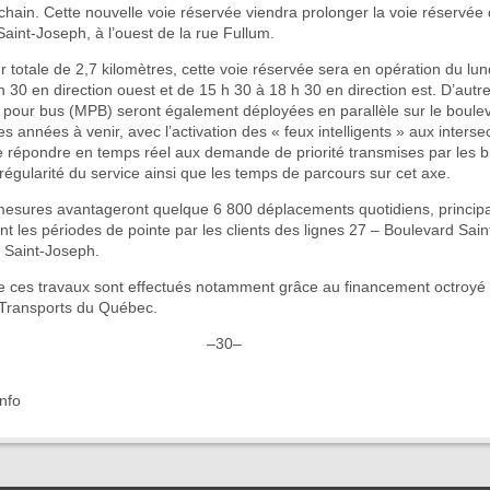
ain. Cette nouvelle voie réservée viendra prolonger la voie réservée 
aint-Joseph, à l’ouest de la rue Fullum.
 totale de 2,7 kilomètres, cette voie réservée sera en opération du lun
h 30 en direction ouest et de 15 h 30 à 18 h 30 en direction est. D’aut
s pour bus (MPB) seront également déployées en parallèle sur le boulev
s années à venir, avec l’activation des « feux intelligents » aux intersec
e répondre en temps réel aux demande de priorité transmises par les b
 régularité du service ainsi que les temps de parcours sur cet axe.
mesures avantageront quelque 6 800 déplacements quotidiens, princip
nt les périodes de pointe par les clients des lignes 27 – Boulevard Sai
 Saint-Joseph.
 ces travaux sont effectués notamment grâce au financement octroyé 
 Transports du Québec.
–30–
nfo