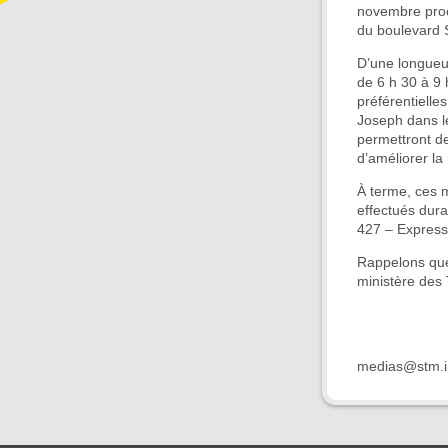
novembre proch
du boulevard S
D’une longueur
de 6 h 30 à 9 
préférentielle
Joseph dans le
permettront d
d’améliorer la
À terme, ces 
effectués dura
427 – Express
Rappelons que
ministère des
medias@stm.i