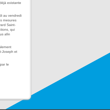
déjà existante
di au vendredi
res mesures
ard Saint-
tions, qui
us afin
alement
nt-Joseph et
par le